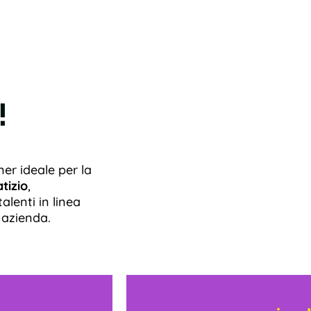
!
er ideale per la
tizio
,
alenti in linea
a azienda.