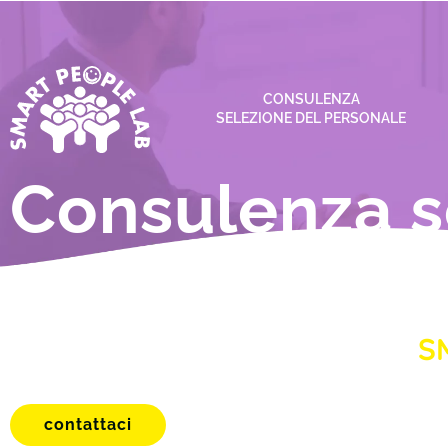
CONSULENZA
SELEZIONE DEL PERSONALE
Consulenza s
personale im
Per trovare persone davvero
S
contattaci