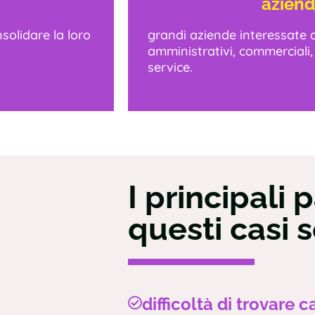
aziend
solidare la loro
grandi aziende interessate a
amministrativi, commerciali,
service.
I principali 
questi casi 
difficoltà di trovare c