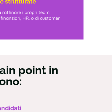
e strutturate
 raffinare i propri team
 finanziari, HR, o di customer
pain point in
sono:
andidati