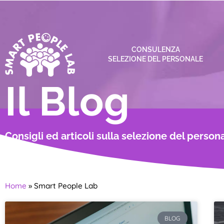
CONSULENZA
SELEZIONE DEL PERSONALE
Il Blog
Consigli ed articoli sulla selezione del person
Home
»
Smart People Lab
BLOG